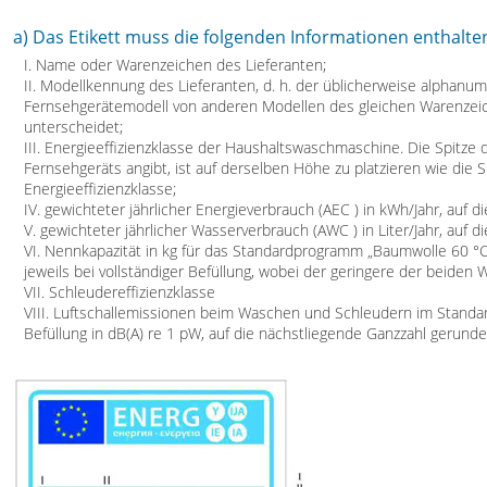
a) Das Etikett muss die folgenden Informationen enthalte
I. Name oder Warenzeichen des Lieferanten;
II. Modellkennung des Lieferanten, d. h. der üblicherweise alphanu
Fernsehgerätemodell von anderen Modellen des gleichen Warenzei
unterscheidet;
III. Energieeffizienzklasse der Haushaltswaschmaschine. Die Spitze d
Fernsehgeräts angibt, ist auf derselben Höhe zu platzieren wie die 
Energieeffizienzklasse;
IV. gewichteter jährlicher Energieverbrauch (AEC ) in kWh/Jahr, auf 
V. gewichteter jährlicher Wasserverbrauch (AWC ) in Liter/Jahr, auf 
VI. Nennkapazität in kg für das Standardprogramm „Baumwolle 60 °
jeweils bei vollständiger Befüllung, wobei der geringere der beiden 
VII. Schleudereffizienzklasse
VIII. Luftschallemissionen beim Waschen und Schleudern im Standa
Befüllung in dB(A) re 1 pW, auf die nächstliegende Ganzzahl gerunde