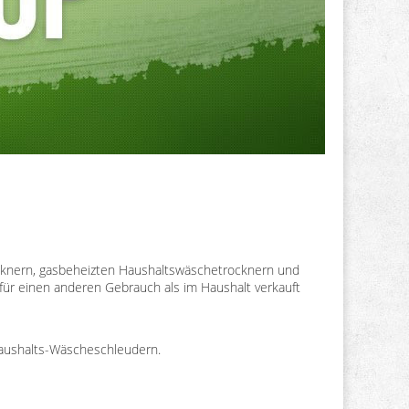
ocknern, gasbeheizten Haushaltswäschetrocknern und
 für einen anderen Gebrauch als im Haushalt verkauft
Haushalts-Wäscheschleudern.