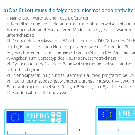
a) Das Etikett muss die folgenden Informationen enthalte
I. Name oder Warenzeichen des Lieferanten;
II. Modellkennung des Lieferanten, d. h. der üblicherweise alphanu
Fernsehgerätemodell von anderen Modellen des gleichen Warenzei
unterscheidet;
III. Energieeffizienzklasse des Wäschetrockners. Die Spitze des Pfei
angibt, ist auf derselben Höhe zu platzieren wie die Spitze des Pfei
IV. gewichteter jährlicher Energieverbrauch (AEC ) in kWh/Jahr, auf 
V. Angaben zum Gerätetyp des Haushaltswäschetrockners;
VI. Zyklusdauer des Standard-Baumwollprogramms bei vollständiger 
auf- oder abgerundet;
VII. Nennkapazität in kg für das Standard-Baumwollprogramm bei voll
VIII. Schallleistungspegel (gewichteter Durchschnittswert — LWA) 
Baumwollprogramm bei vollständiger Befüllung in dB, auf die nächst
IX. Kondensationseffizienzklasse