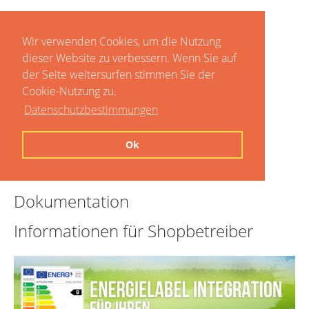
Wir verwenden Cookies, um die Nutzung
dieser Website zu verbessern. Wenn Sie auf
der Seite weitersurfen stimmen Sie der
Cookie-Nutzung zu.
Datenschutzbestimmungen
Home
Ok
Preise
Dokumentation
Informationen für Shopbetreiber