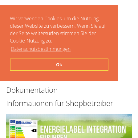
Wir verwenden Cookies, um die Nutzung
dieser Website zu verbessern. Wenn Sie auf
der Seite weitersurfen stimmen Sie der
Cookie-Nutzung zu.
Datenschutzbestimmungen
Home
Ok
Preise
Dokumentation
Informationen für Shopbetreiber