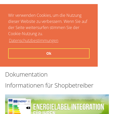
Wir verwenden Cookies, um die Nutzung
dieser Website zu verbessern. Wenn Sie auf
der Seite weitersurfen stimmen Sie der
Cookie-Nutzung zu.
Datenschutzbestimmungen
Home
Ok
Preise
Dokumentation
Informationen für Shopbetreiber