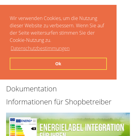
Wir verwenden Cookies, um die Nutzung
dieser Website zu verbessern. Wenn Sie auf
der Seite weitersurfen stimmen Sie der
Cookie-Nutzung zu.
Datenschutzbestimmungen
Home
Ok
Preise
Dokumentation
Informationen für Shopbetreiber