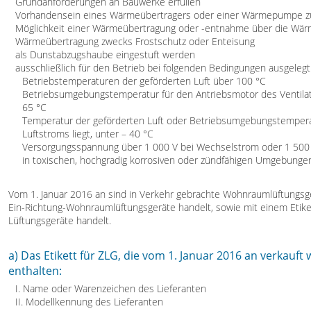
Grundanforderungen an Bauwerke erfüllen
Vorhandensein eines Wärmeübertragers oder einer Wärmepumpe zu
Möglichkeit einer Wärmeübertragung oder -entnahme über die Wä
Wärmeübertragung zwecks Frostschutz oder Enteisung
als Dunstabzugshaube eingestuft werden
ausschließlich für den Betrieb bei folgenden Bedingungen ausgelegt
Betriebstemperaturen der geförderten Luft über 100 °C
Betriebsumgebungstemperatur für den Antriebsmotor des Ventilators
65 °C
Temperatur der geförderten Luft oder Betriebsumgebungstemperatu
Luftstroms liegt, unter – 40 °C
Versorgungsspannung über 1 000 V bei Wechselstrom oder 1 500 
in toxischen, hochgradig korrosiven oder zündfähigen Umgebunge
Vom 1. Januar 2016 an sind in Verkehr gebrachte Wohnraumlüftungsger
Ein-Richtung-Wohnraumlüftungsgeräte handelt, sowie mit einem Etiket
Lüftungsgeräte handelt.
a) Das Etikett für ZLG, die vom 1. Januar 2016 an verkauf
enthalten:
I. Name oder Warenzeichen des Lieferanten
II. Modellkennung des Lieferanten