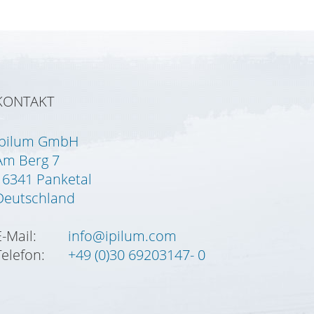
KONTAKT
Ipilum GmbH
Am Berg 7
16341 Panketal
Deutschland
E-Mail:
info@ipilum.com
Telefon:
+49 (0)30 69203147- 0