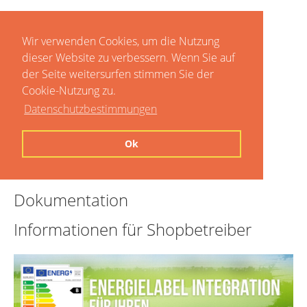
Wir verwenden Cookies, um die Nutzung
dieser Website zu verbessern. Wenn Sie auf
der Seite weitersurfen stimmen Sie der
Cookie-Nutzung zu.
Datenschutzbestimmungen
Home
Ok
Preise
Dokumentation
Informationen für Shopbetreiber