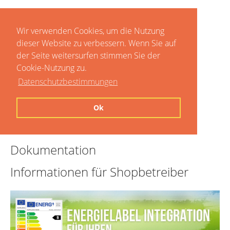
Wir verwenden Cookies, um die Nutzung
dieser Website zu verbessern. Wenn Sie auf
der Seite weitersurfen stimmen Sie der
Cookie-Nutzung zu.
Datenschutzbestimmungen
Home
Ok
Preise
Dokumentation
Informationen für Shopbetreiber