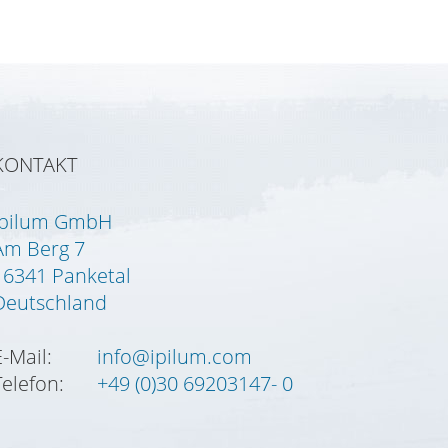
KONTAKT
Ipilum GmbH
Am Berg 7
16341 Panketal
Deutschland
E-Mail:
info@ipilum.com
Telefon:
+49 (0)30 69203147- 0