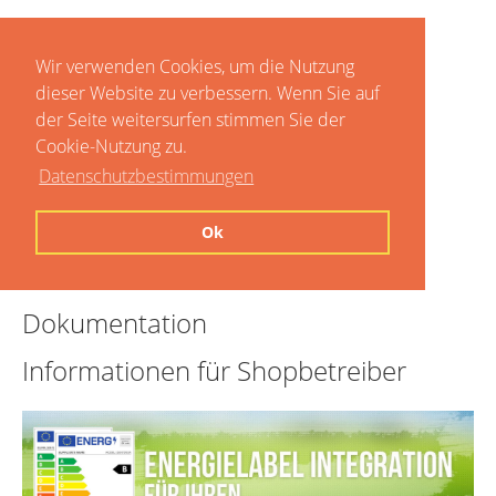
Wir verwenden Cookies, um die Nutzung
dieser Website zu verbessern. Wenn Sie auf
der Seite weitersurfen stimmen Sie der
Cookie-Nutzung zu.
Datenschutzbestimmungen
Home
Ok
Preise
Dokumentation
Informationen für Shopbetreiber