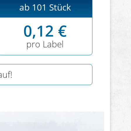
ab 101 Stück
0,12 €
pro Label
auf!