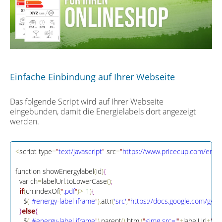
Einfache Einbindung auf Ihrer Webseite
Das folgende Script wird auf Ihrer Webseite
eingebunden, damit die Energielabels dort angezeigt
werden.
<
script type
=
"
text/javascript
"
 src
=
"
https://www.pricecup.com/energ
function showEnergylabel
(
id
)
{
  var ch
=
labelUrl
.
toLowerCase
(
)
;
if
(
ch
.
indexOf
(
"
.pdf
"
)
>
-
1
)
{
    $
(
"
#energy-label iframe
"
)
.
attr
(
'src'
,
"
htt
p
s
:
/
/
docs
.
google
.
com/gview
}
else
{
    $
(
"
#energy-label iframe
"
)
.
parent
(
)
.
html
(
"
<img src='
"
+
labelUrl
+
"
' /