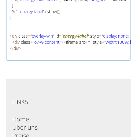
}
  $
(
"
#energy-label
"
)
.
show
(
)
;
}
<
div
 class
=
"
overlay-win
"
 id
=
'energy-label'
 style
=
"
display: none;
"
>
<
div
 class
=
"
ov-w-content
"
>
<
iframe src
=
"
"
  style
=
"
width:100%; hei
<
/
div
>
LINKS
Home
Über uns
Preise