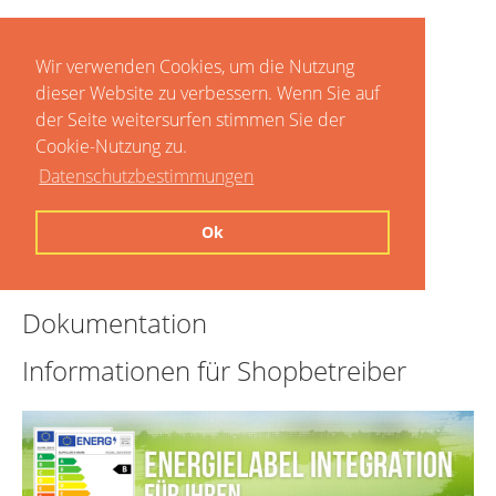
Wir verwenden Cookies, um die Nutzung
dieser Website zu verbessern. Wenn Sie auf
der Seite weitersurfen stimmen Sie der
Cookie-Nutzung zu.
Datenschutzbestimmungen
Home
Ok
Preise
Dokumentation
Informationen für Shopbetreiber