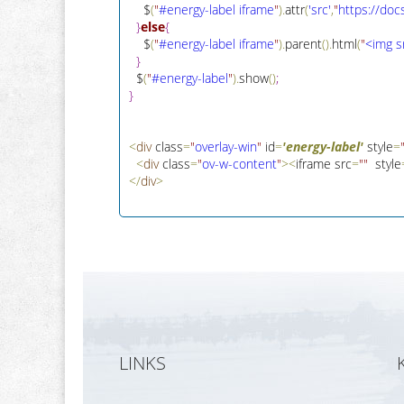
    $
(
"
#energy-label iframe
"
)
.
attr
(
'src'
,
"
htt
p
s
:
/
/
doc
}
else
{
    $
(
"
#energy-label iframe
"
)
.
parent
(
)
.
html
(
"
<img s
}
  $
(
"
#energy-label
"
)
.
show
(
)
;
}
<
div
 class
=
"
overlay-win
"
 id
=
'energy-label'
 style
=
<
div
 class
=
"
ov-w-content
"
>
<
iframe src
=
"
"
  style
<
/
div
>
LINKS