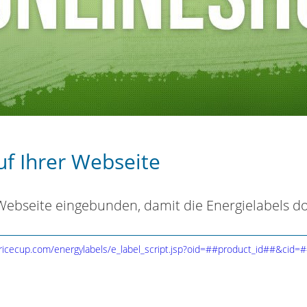
uf Ihrer Webseite
 Webseite eingebunden, damit die Energielabels d
ricecup.com/energylabels/e_label_script.jsp?oid=##product_id##&cid=