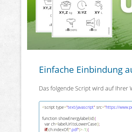
Einfache Einbindung a
Das folgende Script wird auf Ihrer
<
script type
=
"
text/javascript
"
 src
=
"
https://www.p
function showEnergylabel
(
id
)
{
  var ch
=
labelUrl
.
toLowerCase
(
)
;
if
(
ch
.
indexOf
(
"
.pdf
"
)
>
-
1
)
{