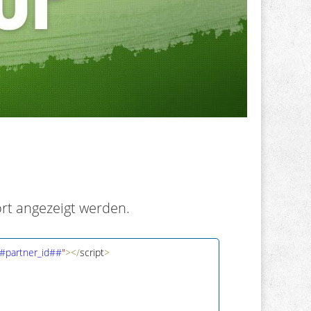
ort angezeigt werden.
##partner_id##
"
>
<
/
script
>