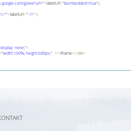
s
.
google
.
com/gview?url=
"
+
labelUrl
+
"
&embedded=true
"
)
;
rc='
"
+
labelUrl
+
"
' />
"
)
;
"
display: none;
"
>
=
"
width:100%; height:600px;
"
>
<
/
iframe
>
<
/
div
>
KONTAKT