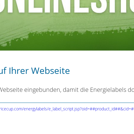
uf Ihrer Webseite
 Webseite eingebunden, damit die Energielabels d
ricecup.com/energylabels/e_label_script.jsp?oid=##product_id##&cid=