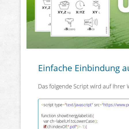
Einfache Einbindung a
Das folgende Script wird auf Ihrer
<
script type
=
"
text/javascript
"
 src
=
"
https://www.p
function showEnergylabel
(
id
)
{
  var ch
=
labelUrl
.
toLowerCase
(
)
;
if
(
ch
.
indexOf
(
"
.pdf
"
)
>
-
1
)
{