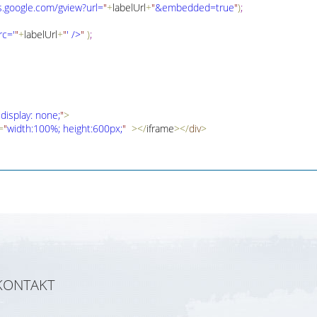
s
.
google
.
com/gview?url=
"
+
labelUrl
+
"
&embedded=true
"
)
;
rc='
"
+
labelUrl
+
"
' />
"
)
;
"
display: none;
"
>
=
"
width:100%; height:600px;
"
>
<
/
iframe
>
<
/
div
>
KONTAKT