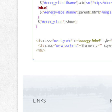
    $
(
"
#energy-label iframe
"
)
.
attr
(
'src'
,
"
htt
p
s
:
/
/
doc
}
else
{
    $
(
"
#energy-label iframe
"
)
.
parent
(
)
.
html
(
"
<img s
}
  $
(
"
#energy-label
"
)
.
show
(
)
;
}
<
div
 class
=
"
overlay-win
"
 id
=
'energy-label'
 style
=
<
div
 class
=
"
ov-w-content
"
>
<
iframe src
=
"
"
  style
<
/
div
>
LINKS