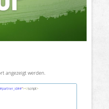
ort angezeigt werden.
##partner_id##
"
>
<
/
script
>