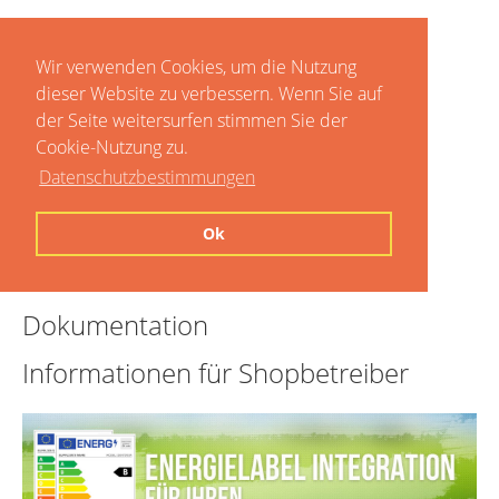
Wir verwenden Cookies, um die Nutzung
dieser Website zu verbessern. Wenn Sie auf
der Seite weitersurfen stimmen Sie der
Cookie-Nutzung zu.
Datenschutzbestimmungen
Home
Ok
Preise
Dokumentation
Informationen für Shopbetreiber