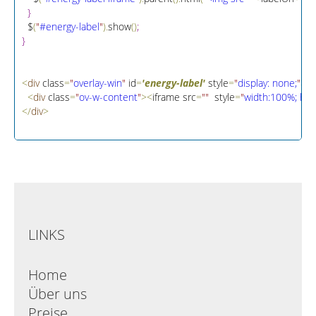
}
  $
(
"
#energy-label
"
)
.
show
(
)
;
}
<
div
 class
=
"
overlay-win
"
 id
=
'energy-label'
 style
=
"
display: none;
"
>
<
div
 class
=
"
ov-w-content
"
>
<
iframe src
=
"
"
  style
=
"
width:100%; hei
<
/
div
>
LINKS
Home
Über uns
Preise