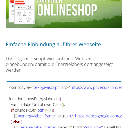
Einfache Einbindung auf Ihrer Webseite
Das folgende Script wird auf Ihrer Webseite
eingebunden, damit die Energielabels dort angezeigt
werden.
<
script type
=
"
text/javascript
"
 src
=
"
https://www.pricecup.com/energ
function showEnergylabel
(
id
)
{
  var ch
=
labelUrl
.
toLowerCase
(
)
;
if
(
ch
.
indexOf
(
"
.pdf
"
)
>
-
1
)
{
    $
(
"
#energy-label iframe
"
)
.
attr
(
'src'
,
"
htt
p
s
:
/
/
docs
.
google
.
com/gview
}
else
{
    $
(
"
#energy-label iframe
"
)
.
parent
(
)
.
html
(
"
<img src='
"
+
labelUrl
+
"
' /