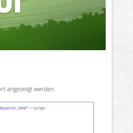
ort angezeigt werden.
##partner_id##
"
>
<
/
script
>