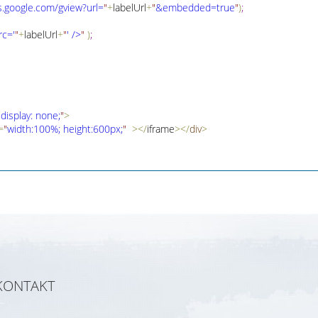
s
.
google
.
com/gview?url=
"
+
labelUrl
+
"
&embedded=true
"
)
;
rc='
"
+
labelUrl
+
"
' />
"
)
;
"
display: none;
"
>
=
"
width:100%; height:600px;
"
>
<
/
iframe
>
<
/
div
>
KONTAKT