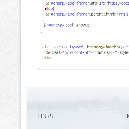
    $
(
"
#energy-label iframe
"
)
.
attr
(
'src'
,
"
htt
p
s
:
/
/
doc
}
else
{
    $
(
"
#energy-label iframe
"
)
.
parent
(
)
.
html
(
"
<img s
}
  $
(
"
#energy-label
"
)
.
show
(
)
;
}
<
div
 class
=
"
overlay-win
"
 id
=
'energy-label'
 style
=
<
div
 class
=
"
ov-w-content
"
>
<
iframe src
=
"
"
  style
<
/
div
>
LINKS