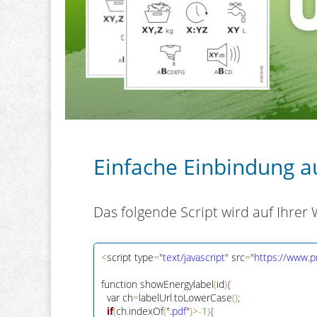
Einfache Einbindung a
Das folgende Script wird auf Ihrer
<
script type
=
"
text/javascript
"
 src
=
"
https://www.p
function showEnergylabel
(
id
)
{
  var ch
=
labelUrl
.
toLowerCase
(
)
;
if
(
ch
.
indexOf
(
"
.pdf
"
)
>
-
1
)
{