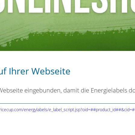
uf Ihrer Webseite
 Webseite eingebunden, damit die Energielabels d
ricecup.com/energylabels/e_label_script.jsp?oid=##product_id##&cid=