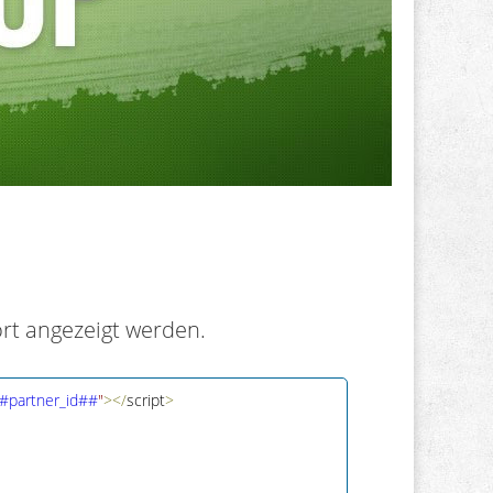
ort angezeigt werden.
##partner_id##
"
>
<
/
script
>