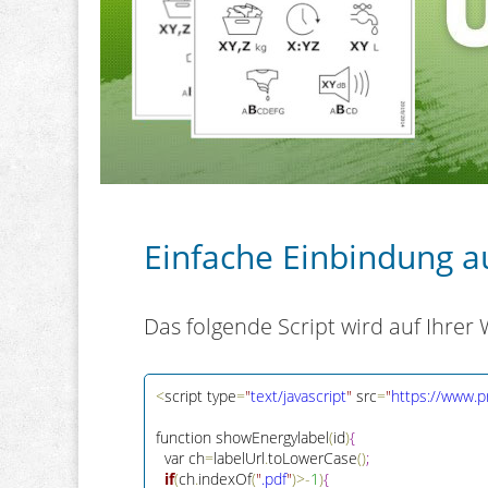
Einfache Einbindung a
Das folgende Script wird auf Ihrer
<
script type
=
"
text/javascript
"
 src
=
"
https://www.p
function showEnergylabel
(
id
)
{
  var ch
=
labelUrl
.
toLowerCase
(
)
;
if
(
ch
.
indexOf
(
"
.pdf
"
)
>
-
1
)
{