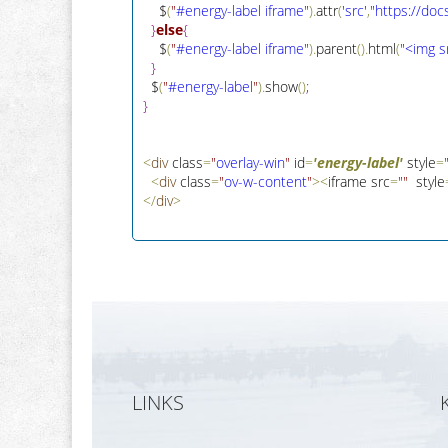
    $
(
"
#energy-label iframe
"
)
.
attr
(
'src'
,
"
htt
p
s
:
/
/
doc
}
else
{
    $
(
"
#energy-label iframe
"
)
.
parent
(
)
.
html
(
"
<img s
}
  $
(
"
#energy-label
"
)
.
show
(
)
;
}
<
div
 class
=
"
overlay-win
"
 id
=
'energy-label'
 style
=
<
div
 class
=
"
ov-w-content
"
>
<
iframe src
=
"
"
  style
<
/
div
>
LINKS