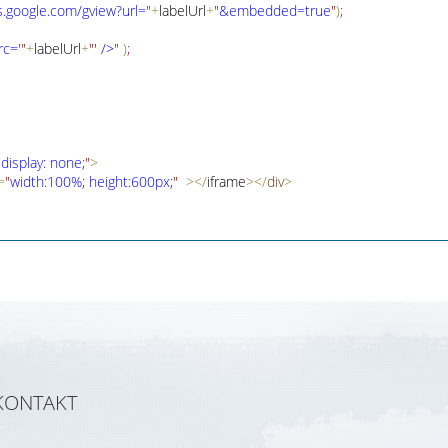
s
.
google
.
com/gview?url=
"
+
labelUrl
+
"
&embedded=true
"
)
;
rc='
"
+
labelUrl
+
"
' />
"
)
;
"
display: none;
"
>
=
"
width:100%; height:600px;
"
>
<
/
iframe
>
<
/
div
>
KONTAKT