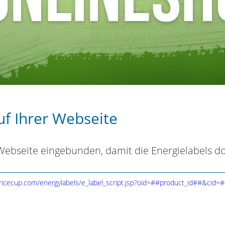
uf Ihrer Webseite
 Webseite eingebunden, damit die Energielabels d
ricecup.com/energylabels/e_label_script.jsp?oid=##product_id##&cid=