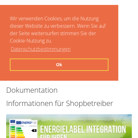
Wir verwenden Cookies, um die Nutzung
dieser Website zu verbessern. Wenn Sie auf
der Seite weitersurfen stimmen Sie der
Cookie-Nutzung zu.
Datenschutzbestimmungen
Home
Ok
Preise
Dokumentation
Informationen für Shopbetreiber