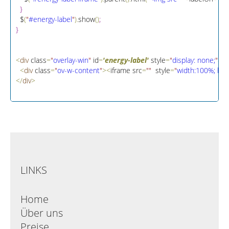
}
  $
(
"
#energy-label
"
)
.
show
(
)
;
}
<
div
 class
=
"
overlay-win
"
 id
=
'energy-label'
 style
=
"
display: none;
"
>
<
div
 class
=
"
ov-w-content
"
>
<
iframe src
=
"
"
  style
=
"
width:100%; hei
<
/
div
>
LINKS
Home
Über uns
Preise