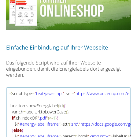
Einfache Einbindung auf Ihrer Webseite
Das folgende Script wird auf Ihrer Webseite
eingebunden, damit die Energielabels dort angezeigt
werden.
<
script type
=
"
text/javascript
"
 src
=
"
https://www.pricecup.com/energ
function showEnergylabel
(
id
)
{
  var ch
=
labelUrl
.
toLowerCase
(
)
;
if
(
ch
.
indexOf
(
"
.pdf
"
)
>
-
1
)
{
    $
(
"
#energy-label iframe
"
)
.
attr
(
'src'
,
"
htt
p
s
:
/
/
docs
.
google
.
com/gview
}
else
{
    $
(
"
#energy-label iframe
"
)
.
parent
(
)
.
html
(
"
<img src='
"
+
labelUrl
+
"
' /