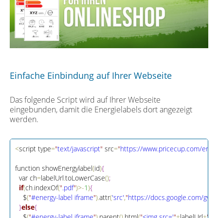
Einfache Einbindung auf Ihrer Webseite
Das folgende Script wird auf Ihrer Webseite
eingebunden, damit die Energielabels dort angezeigt
werden.
<
script type
=
"
text/javascript
"
 src
=
"
https://www.pricecup.com/energ
function showEnergylabel
(
id
)
{
  var ch
=
labelUrl
.
toLowerCase
(
)
;
if
(
ch
.
indexOf
(
"
.pdf
"
)
>
-
1
)
{
    $
(
"
#energy-label iframe
"
)
.
attr
(
'src'
,
"
htt
p
s
:
/
/
docs
.
google
.
com/gview
}
else
{
    $
(
"
#energy-label iframe
"
)
.
parent
(
)
.
html
(
"
<img src='
"
+
labelUrl
+
"
' /