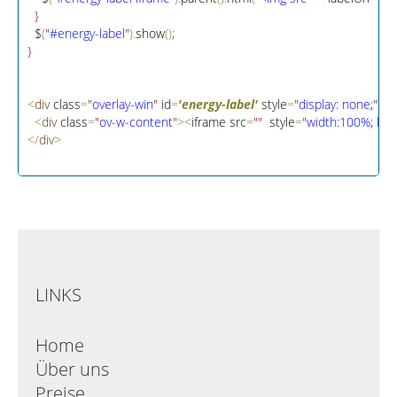
}
  $
(
"
#energy-label
"
)
.
show
(
)
;
}
<
div
 class
=
"
overlay-win
"
 id
=
'energy-label'
 style
=
"
display: none;
"
>
<
div
 class
=
"
ov-w-content
"
>
<
iframe src
=
"
"
  style
=
"
width:100%; hei
<
/
div
>
LINKS
Home
Über uns
Preise