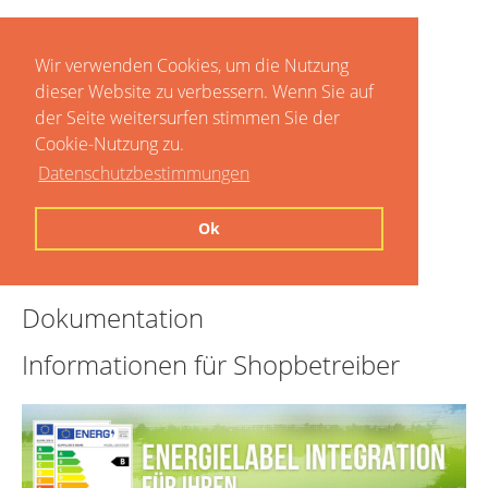
Wir verwenden Cookies, um die Nutzung
dieser Website zu verbessern. Wenn Sie auf
der Seite weitersurfen stimmen Sie der
Cookie-Nutzung zu.
Datenschutzbestimmungen
Home
Ok
Preise
Dokumentation
Informationen für Shopbetreiber