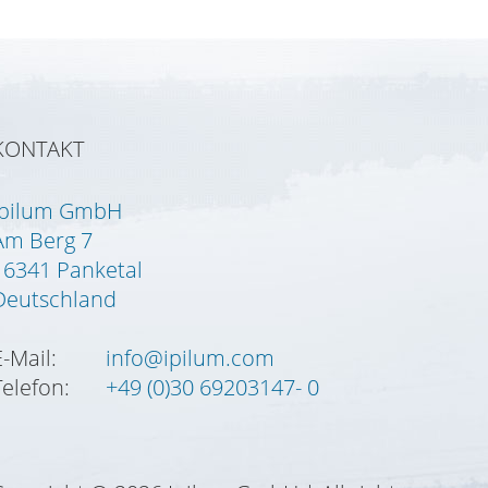
KONTAKT
Ipilum GmbH
Am Berg 7
16341 Panketal
Deutschland
E-Mail:
info@ipilum.com
Telefon:
+49 (0)30 69203147- 0