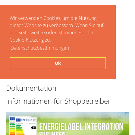
Wir verwenden Cookies, um die Nutzung
dieser Website zu verbessern. Wenn Sie auf
der Seite weitersurfen stimmen Sie der
Cookie-Nutzung zu.
Datenschutzbestimmungen
Home
Ok
Preise
Dokumentation
Informationen für Shopbetreiber