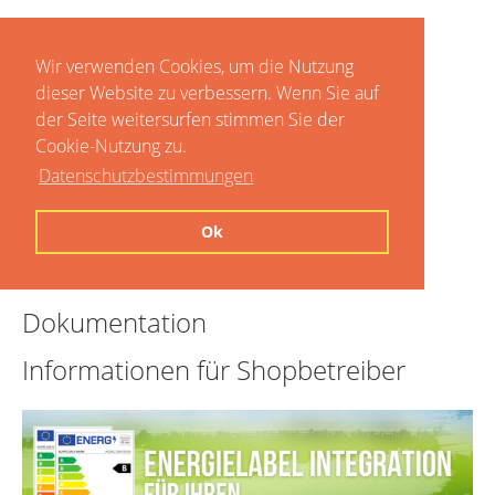
Wir verwenden Cookies, um die Nutzung
dieser Website zu verbessern. Wenn Sie auf
der Seite weitersurfen stimmen Sie der
Cookie-Nutzung zu.
Datenschutzbestimmungen
Home
Ok
Preise
Dokumentation
Informationen für Shopbetreiber