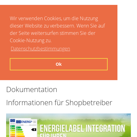
Wir verwenden Cookies, um die Nutzung
dieser Website zu verbessern. Wenn Sie auf
der Seite weitersurfen stimmen Sie der
Cookie-Nutzung zu.
Datenschutzbestimmungen
Home
Ok
Preise
Dokumentation
Informationen für Shopbetreiber