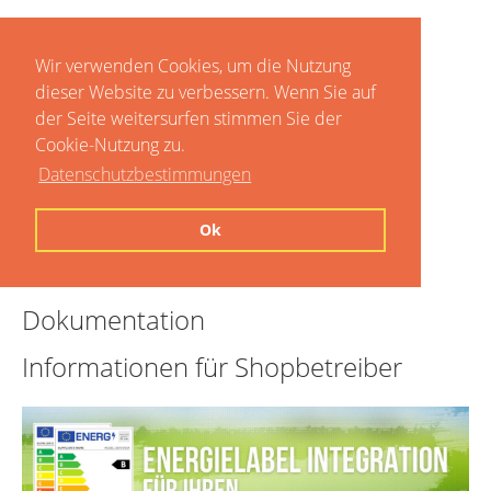
Wir verwenden Cookies, um die Nutzung
dieser Website zu verbessern. Wenn Sie auf
der Seite weitersurfen stimmen Sie der
Cookie-Nutzung zu.
Datenschutzbestimmungen
Home
Ok
Preise
Dokumentation
Informationen für Shopbetreiber